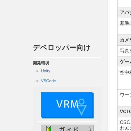
アバ
基準
カメラ
デベロッパー向け
写真
ゲーム
開発環境
Unity
空中
VSCode
ワー
VCI
OS
わん