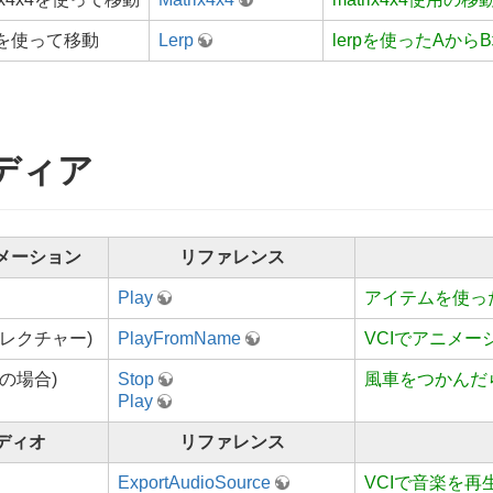
rpを使って移動
Lerp
lerpを使ったAか
ディア
メーション
リファレンス
Play
アイテムを使っ
成レクチャー)
PlayFromName
VCIでアニメ
転の場合)
Stop
風車をつかんだ
Play
ディオ
リファレンス
ExportAudioSource
VCIで音楽を再