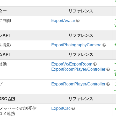
ター
リファレンス
に制御
ExportAvatar
API
リファレンス
を撮影
ExportPhotographyCamera
API
リファレンス
移動
ExportVc/ExportRoom
ExportRoomPlayer/Controller
プ
ExportRoomPlayer/Controller
 OSC
API
リファレンス
Cメッセージの送受信
ExportOsc
コメ連携