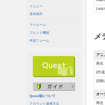
メニュー
Le
基本操作
マイルーム
フレンド機能
メ
申請フォーム
アニ
再生
(作
(回
オー
Quest版について
再生
アカウント連携方法