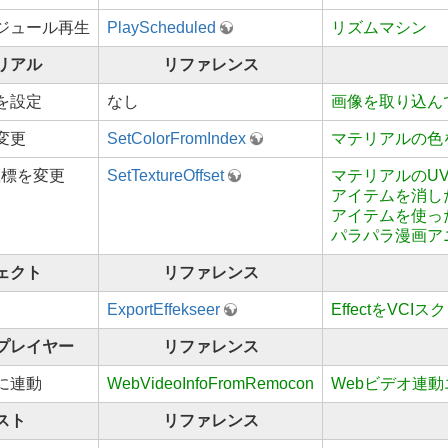
ジュール再生
PlayScheduled
リズムマシン
リアル
リファレンス
を設定
なし
画像を取り込んで
変更
SetColorFromIndex
マテリアルの色
座標を変更
SetTextureOffset
マテリアルのU
アイテムを消し
アイテムを使っ
パラパラ漫画ア
ェクト
リファレンス
ExportEffekseer
EffectをVC
プレイヤー
リファレンス
に連動
WebVideoInfoFromRemocon
Webビデオ連
スト
リファレンス