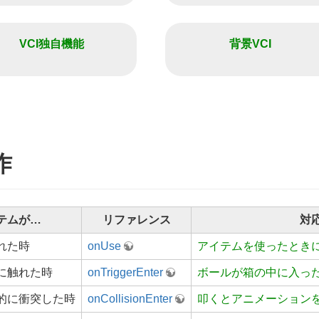
VCI独自機能
背景VCI
作
テムが…
リファレンス
対
れた時
onUse
アイテムを使ったとき
に触れた時
onTriggerEnter
ボールが箱の中に入っ
的に衝突した時
onCollisionEnter
叩くとアニメーション