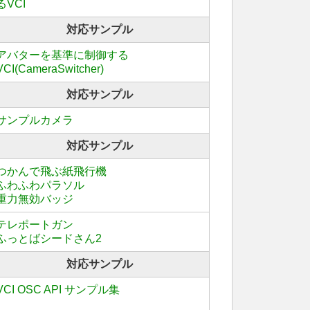
るVCI
対応サンプル
アバターを基準に制御する
VCI(CameraSwitcher)
対応サンプル
サンプルカメラ
対応サンプル
つかんで飛ぶ紙飛行機
ふわふわパラソル
重力無効バッジ
テレポートガン
ふっとばシードさん2
対応サンプル
VCI OSC API サンプル集