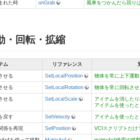
まれた時
onGrab
風車をつかんだら回り
動・回転・拡縮
テム
リファレンス
させる
SetLocalPosition
物体を常に上下運動させ
させる
SetLocalRotation
物体を常に回転させる(r
させる
SetLocalScale
アイテムを消したり出
アイテムを使ったと
を戻す
SetVelocity
アイテムを使ったと
関係を再現
SetPosition
VCIスクリプトだけ
rix4x4を使って移動
Matrix4x4
matrix4x4使用の