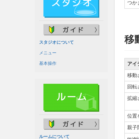
つか
移
スタジオについて
メニュー
基本操作
アイ
移動
回転
拡縮
位置
親子
ルームについて
mat