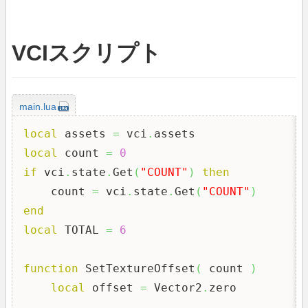
VCIスクリプト
main.lua
local
 assets 
=
 vci
.
local
 count 
=
0
if
 vci
.
state
.
Get
(
"COUNT"
)
then
    count 
=
 vci
.
state
.
Get
(
"COUNT"
)
end
local
 TOTAL 
=
6
function
 SetTextureOffset
(
 count 
)
local
 offset 
=
 Vector2
.
zero
