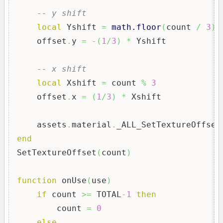
-- y shift
local
 Yshift 
=
math.floor
(
count 
/
3
)
    offset
.
y 
=
-
(
1
/
3
)
*
 Yshift

-- x shift
local
 Xshift 
=
 count 
%
3
    offset
.
x 
=
(
1
/
3
)
*
 Xshift

    assets
.
material
.
_ALL_SetTextureOffset
end
SetTextureOffset
(
count
)
function
 onUse
(
use
)
if
 count 
>=
 TOTAL
-
1
then
        count 
=
0
else