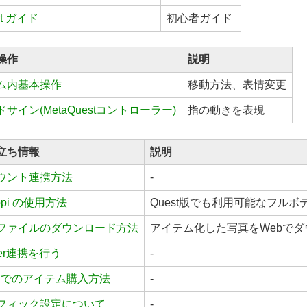
st ガイド
初心者ガイド
操作
説明
ム内基本操作
移動方法、表情変更
サイン(MetaQuestコントローラー)
指の動きを表現
立ち情報
説明
ウント連携方法
-
opi の使用方法
Quest版でも利用可能なフル
ファイルのダウンロード方法
アイテム化した写真をWebでダ
tter連携を行う
-
内でのアイテム購入方法
-
フィック設定について
-