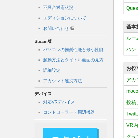
不具合対応状況
Que
エディションについて
基本
お問い合わせ
ルー
Steam版
ハンド
パソコンの推奨性能と最小性能
起動方法とタイトル画面の見方
お役
詳細設定
アカ
アカウント連携方法
moc
デバイス
対応VRデバイス
投稿
コントローラー・周辺機器
Twi
VR
グラ