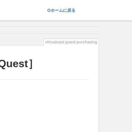
ホーム
に戻る
virtualcast:quest:purchasing
uest］
。