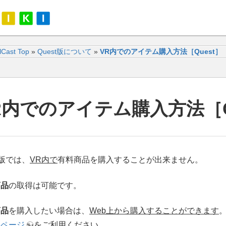
alCast Top
»
Quest版について
»
VR内でのアイテム購入方法［Quest］
R内でのアイテム購入方法［Q
st版では、
VR内で
有料商品を購入することが出来ません。
商品
の取得は可能です。
商品
を購入したい場合は、
Web上から購入することができます
アページ
をご利用ください。