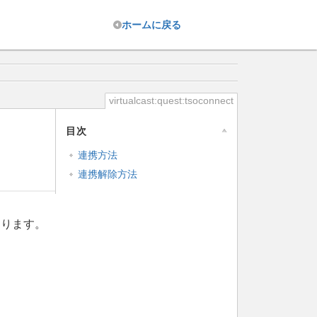
ホーム
に戻る
virtualcast:quest:tsoconnect
目次
］
連携方法
連携解除方法
あります。
。