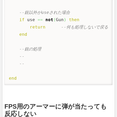
--銃以外がuseされた場合
if
 use 
==
not
(
Gun
)
then
return
--何も処理しないで戻る
end
--銃の処理
--
--
end
FPS用のアーマーに弾が当たっても
反応しない