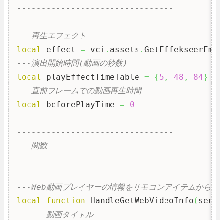
--------------------------------
---再生エフェクト
local
 effect 
=
 vci
.
assets
.
GetEffekseerEmi
---演出開始時間(動画の秒数)
local
 playEffectTimeTable 
=
{
5
,
48
,
84
}
---直前フレームでの動画再生時間
local
 beforePlayTime 
=
0
--------------------------------
---関数
--------------------------------
---Web動画プレイヤーの情報をリモコンアイテムから取
local
function
 HandleGetWebVideoInfo
(
send
--動画タイトル