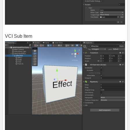
VCI Sub Item