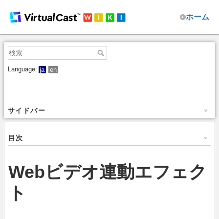
ホーム
Language:
ja
en
サイドバー
目次
Webビデオ連動エフェク
ト