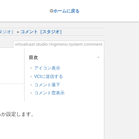
ホーム
に戻る
タジオ］
»
コメント［スタジオ］
virtualcast:studio:ringmenu:system:comment
目次
アイコン表示
VCIに送信する
コメント落下
コメント窓表示
るか設定します。