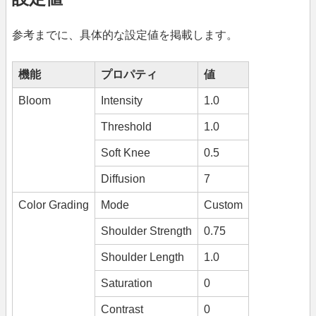
参考までに、具体的な設定値を掲載します。
機能
プロパティ
値
Bloom
Intensity
1.0
Threshold
1.0
Soft Knee
0.5
Diffusion
7
Color Grading
Mode
Custom
Shoulder Strength
0.75
Shoulder Length
1.0
Saturation
0
Contrast
0