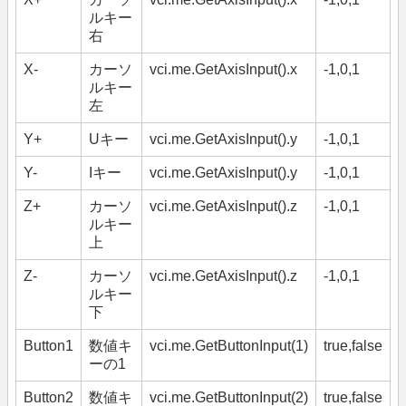
ルキー
右
X-
カーソ
vci.me.GetAxisInput().x
-1,0,1
ルキー
左
Y+
Uキー
vci.me.GetAxisInput().y
-1,0,1
Y-
Iキー
vci.me.GetAxisInput().y
-1,0,1
Z+
カーソ
vci.me.GetAxisInput().z
-1,0,1
ルキー
上
Z-
カーソ
vci.me.GetAxisInput().z
-1,0,1
ルキー
下
Button1
数値キ
vci.me.GetButtonInput(1)
true,false
ーの1
Button2
数値キ
vci.me.GetButtonInput(2)
true,false