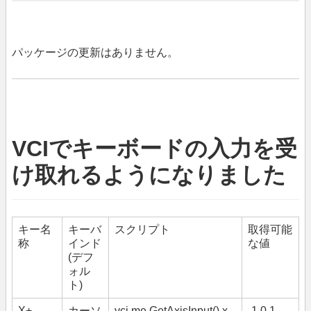
パッケージの更新はありません。
VCIでキーボードの入力を受
け取れるようになりました
キー名
キーバ
スクリプト
取得可能
称
インド
な値
(デフ
ォル
ト)
X+
カーソ
vci.me.GetAxisInput().x
-1,0,1