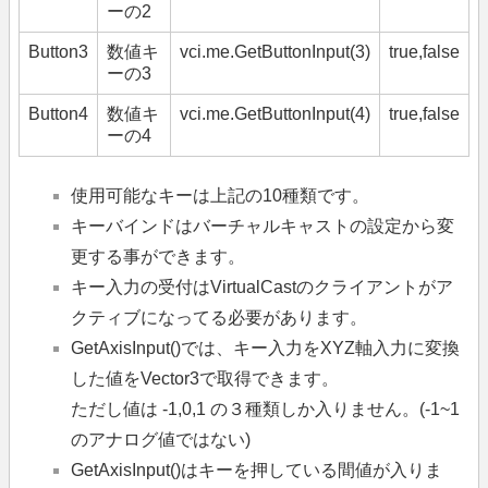
ーの2
Button3
数値キ
vci.me.GetButtonInput(3)
true,false
ーの3
Button4
数値キ
vci.me.GetButtonInput(4)
true,false
ーの4
使用可能なキーは上記の10種類です。
キーバインドはバーチャルキャストの設定から変
更する事ができます。
キー入力の受付はVirtualCastのクライアントがア
クティブになってる必要があります。
GetAxisInput()では、キー入力をXYZ軸入力に変換
した値をVector3で取得できます。
ただし値は -1,0,1 の３種類しか入りません。(-1~1
のアナログ値ではない)
GetAxisInput()はキーを押している間値が入りま