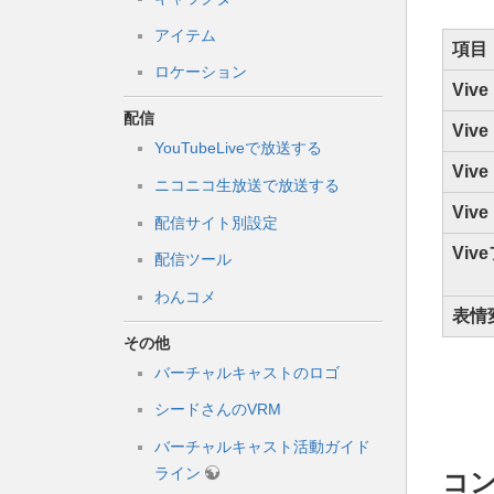
アイテム
項目
ロケーション
Viv
配信
Viv
YouTubeLiveで放送する
Viv
ニコニコ生放送で放送する
Viv
配信サイト別設定
Vi
配信ツール
わんコメ
表情
その他
バーチャルキャストのロゴ
シードさんのVRM
バーチャルキャスト活動ガイド
ライン
コ