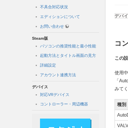
不具合対応状況
デバイ
エディションについて
お問い合わせ
Steam版
コ
パソコンの推奨性能と最小性能
起動方法とタイトル画面の見方
この
詳細設定
使用中
アカウント連携方法
「Au
デバイス
みて
対応VRデバイス
コントローラー・周辺機器
種別
Auto
VAL