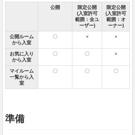
公開
限定公開
限定公開
(入室許可
(入室許可
範囲：全ユ
範囲：オ
ーザー)
ーナー)
公開ルーム
〇
×
×
から入室
お気に入り
〇
〇
×
から入室
マイルーム
〇
〇
〇
一覧から入
室
準備