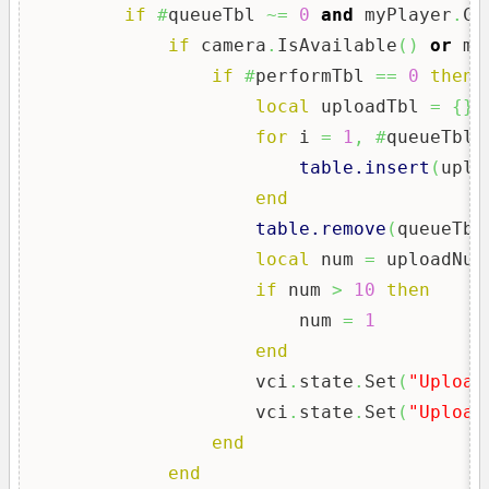
if
#
queueTbl 
~=
0
and
 myPlayer
.
Ch
if
 camera
.
IsAvailable
(
)
or
 mo
if
#
performTbl 
==
0
then
local
 uploadTbl 
=
{
}
for
 i 
=
1
,
#
queueTbl
[
table.insert
(
uplo
end
table.remove
(
queueTbl
local
 num 
=
 uploadNum
if
 num 
>
10
then
                        num 
=
1
end
                    vci
.
state
.
Set
(
"Upload
                    vci
.
state
.
Set
(
"Upload
end
end