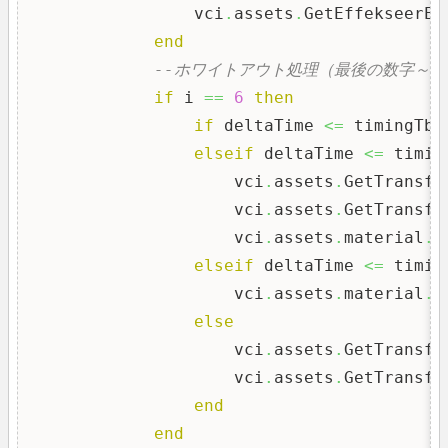
                vci
.
assets
.
GetEffekseerEm
end
--ホワイトアウト処理（最後の数字～
if
 i 
==
6
then
if
 deltaTime 
<=
 timingTbl
elseif
 deltaTime 
<=
 timin
                    vci
.
assets
.
GetTransfo
                    vci
.
assets
.
GetTransfo
                    vci
.
assets
.
material
.
S
elseif
 deltaTime 
<=
 timin
                    vci
.
assets
.
material
.
S
else
                    vci
.
assets
.
GetTransfo
                    vci
.
assets
.
GetTransfo
end
end