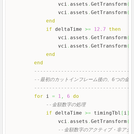
                vci
.
assets
.
GetTransform
(
o
                vci
.
assets
.
GetTransform
(
o
end
if
 deltaTime 
>=
12.7
then
                vci
.
assets
.
GetTransform
(
o
                vci
.
assets
.
GetTransform
(
o
end
end
---------------------------------
--最初のカットインフレーム後の、6つの金
---------------------------------
for
 i 
=
1
,
6
do
--金額数字の処理
if
 deltaTime 
>=
 timingTbl
[
i
]
                vci
.
assets
.
GetTransform
(
o
--金額数字のアクティブ・非アク