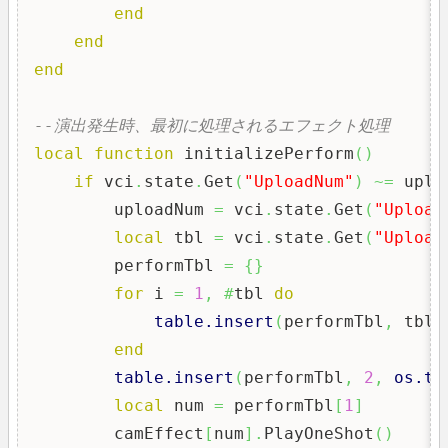
end
end
end
--演出発生時、最初に処理されるエフェクト処理
local
function
 initializePerform
(
)
if
 vci
.
state
.
Get
(
"UploadNum"
)
~=
 uplo
        uploadNum 
=
 vci
.
state
.
Get
(
"Upload
local
 tbl 
=
 vci
.
state
.
Get
(
"Upload
        performTbl 
=
{
}
for
 i 
=
1
,
#
tbl 
do
table.insert
(
performTbl
,
 tbl
[
end
table.insert
(
performTbl
,
2
,
os.ti
local
 num 
=
 performTbl
[
1
]
        camEffect
[
num
]
.
PlayOneShot
(
)