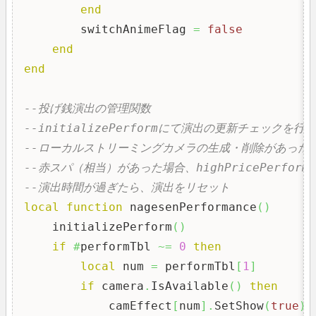
end
        switchAnimeFlag 
=
false
end
end
--投げ銭演出の管理関数
--initializePerformにて演出の更新チェッ
--ローカルストリーミングカメラの生成・削除があった
--赤スパ（相当）があった場合、highPricePerform
--演出時間が過ぎたら、演出をリセット
local
function
 nagesenPerformance
(
)
    initializePerform
(
)
if
#
performTbl 
~=
0
then
local
 num 
=
 performTbl
[
1
]
if
 camera
.
IsAvailable
(
)
then
            camEffect
[
num
]
.
SetShow
(
true
)