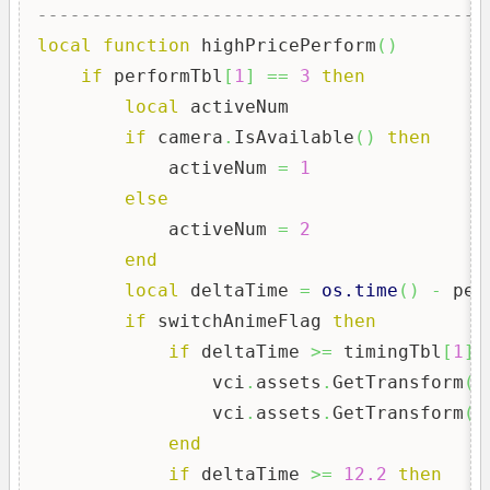
-----------------------------------------
local
function
 highPricePerform
(
)
if
 performTbl
[
1
]
==
3
then
local
 activeNum

if
 camera
.
IsAvailable
(
)
then
            activeNum 
=
1
else
            activeNum 
=
2
end
local
 deltaTime 
=
os.time
(
)
-
 per
if
 switchAnimeFlag 
then
if
 deltaTime 
>=
 timingTbl
[
1
]
                vci
.
assets
.
GetTransform
(
o
                vci
.
assets
.
GetTransform
(
o
end
if
 deltaTime 
>=
12.2
then