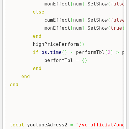
            monEffect
[
num
]
.
SetShow
(
false
)
else
            camEffect
[
num
]
.
SetShow
(
false
)
            monEffect
[
num
]
.
SetShow
(
true
)
end
        highPricePerform
(
)
if
os.time
(
)
-
 performTbl
[
2
]
>
 pe
            performTbl 
=
{
}
end
end
end
local
 youtubeAdress2 
=
"/vc-official/onec