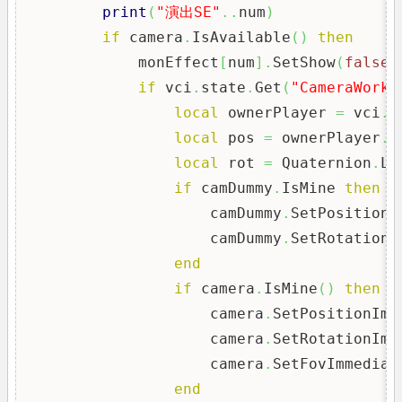
print
(
"演出SE"
..
num
)
if
 camera
.
IsAvailable
(
)
then
            monEffect
[
num
]
.
SetShow
(
false
)
if
 vci
.
state
.
Get
(
"CameraWork"
local
 ownerPlayer 
=
 vci
.
v
local
 pos 
=
 ownerPlayer
.
C
local
 rot 
=
 Quaternion
.
Lo
if
 camDummy
.
IsMine 
then
                    camDummy
.
SetPosition
(
                    camDummy
.
SetRotation
(
end
if
 camera
.
IsMine
(
)
then
                    camera
.
SetPositionImm
                    camera
.
SetRotationImm
                    camera
.
SetFovImmediat
end