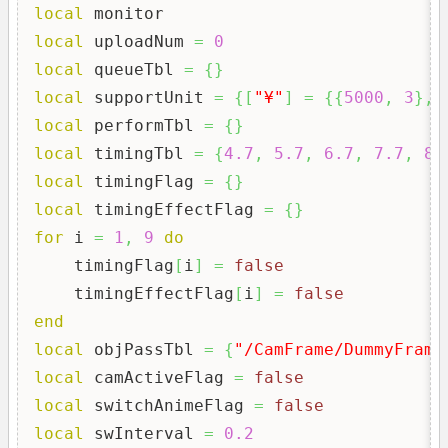
local
local
 uploadNum 
=
0
local
 queueTbl 
=
{
}
local
 supportUnit 
=
{
[
"¥"
]
=
{
{
5000
,
3
}
,
local
 performTbl 
=
{
}
local
 timingTbl 
=
{
4.7
,
5.7
,
6.7
,
7.7
,
8.
local
 timingFlag 
=
{
}
local
 timingEffectFlag 
=
{
}
for
 i 
=
1
,
9
do
    timingFlag
[
i
]
=
false
    timingEffectFlag
[
i
]
=
false
end
local
 objPassTbl 
=
{
"/CamFrame/DummyFrame
local
 camActiveFlag 
=
false
local
 switchAnimeFlag 
=
false
local
 swInterval 
=
0.2