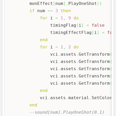
        monEffect
[
num
]
.
PlayOneShot
(
)
if
 num 
==
3
then
for
 i 
=
1
,
9
do
                timingFlag
[
i
]
=
false
                timingEffectFlag
[
i
]
=
fal
end
for
 i 
=
1
,
2
do
                vci
.
assets
.
GetTransform
(
o
                vci
.
assets
.
GetTransform
(
o
                vci
.
assets
.
GetTransform
(
o
                vci
.
assets
.
GetTransform
(
o
                vci
.
assets
.
GetTransform
(
o
end
            vci
.
assets
.
material
.
SetColor
(
end
--sound[num].PlayOneShot(0.1)