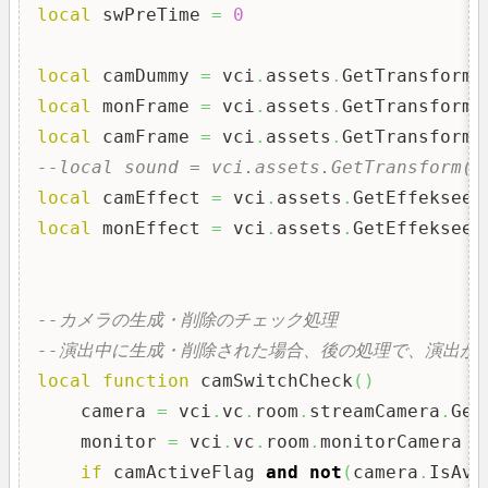
local
 swPreTime 
=
0
local
 camDummy 
=
 vci
.
assets
.
GetTransform
(
local
 monFrame 
=
 vci
.
assets
.
GetTransform
(
local
 camFrame 
=
 vci
.
assets
.
GetTransform
(
--local sound = vci.assets.GetTransform("
local
 camEffect 
=
 vci
.
assets
.
GetEffekseer
local
 monEffect 
=
 vci
.
assets
.
GetEffekseer
--カメラの生成・削除のチェック処理
--演出中に生成・削除された場合、後の処理で、演出が
local
function
 camSwitchCheck
(
)
    camera 
=
 vci
.
vc
.
room
.
streamCamera
.
Get
    monitor 
=
 vci
.
vc
.
room
.
monitorCamera

if
 camActiveFlag 
and
not
(
camera
.
IsAva