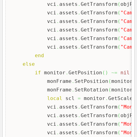
            vci
.
assets
.
GetTransform
(
objPa
            vci
.
assets
.
GetTransform
(
"CamE
            vci
.
assets
.
GetTransform
(
"CamE
            vci
.
assets
.
GetTransform
(
"CamE
            vci
.
assets
.
GetTransform
(
"CamE
            vci
.
assets
.
GetTransform
(
"CamE
end
else
if
 monitor
.
GetPosition
(
)
~=
nil
a
            monFrame
.
SetPosition
(
monitor
.
            monFrame
.
SetRotation
(
monitor
.
local
 scl 
=
 monitor
.
GetScale
(
            vci
.
assets
.
GetTransform
(
"MonE
            vci
.
assets
.
GetTransform
(
objPa
            vci
.
assets
.
GetTransform
(
"MonE
            vci
.
assets
.
GetTransform
(
"MonE