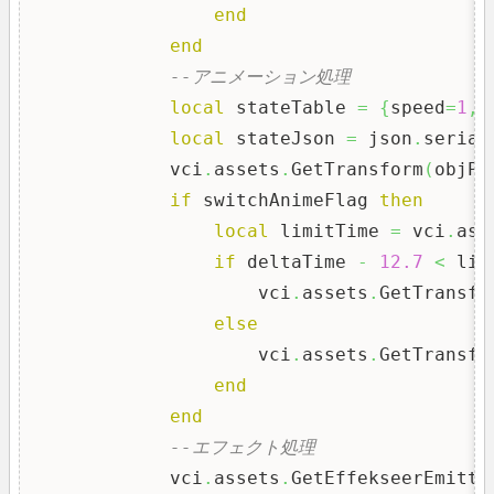
end
end
--アニメーション処理
local
 stateTable 
=
{
speed
=
1
,
 
local
 stateJson 
=
 json
.
serial
            vci
.
assets
.
GetTransform
(
objPa
if
 switchAnimeFlag 
then
local
 limitTime 
=
 vci
.
ass
if
 deltaTime 
-
12.7
<
 lim
                    vci
.
assets
.
GetTransfo
else
                    vci
.
assets
.
GetTransfo
end
end
--エフェクト処理
            vci
.
assets
.
GetEffekseerEmitte