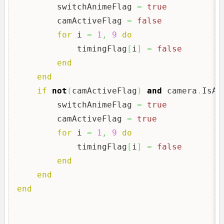
        switchAnimeFlag 
=
true
        camActiveFlag 
=
false
for
 i 
=
1
,
9
do
            timingFlag
[
i
]
=
false
end
end
if
not
(
camActiveFlag
)
and
 camera
.
IsAv
        switchAnimeFlag 
=
true
        camActiveFlag 
=
true
for
 i 
=
1
,
9
do
            timingFlag
[
i
]
=
false
end
end
end