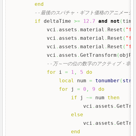
end
--最後のスパチャ・ギフト価格のアニメーシ
if
 deltaTime 
>=
12.7
and
not
(
timi
            vci
.
assets
.
material
.
Reset
(
"fo
            vci
.
assets
.
material
.
Reset
(
"fo
            vci
.
assets
.
material
.
Reset
(
"fo
            vci
.
assets
.
GetTransform
(
objPa
--万～一の位の数字のアクティブ・非
for
 i 
=
1
,
5
do
local
 num 
=
tonumber
(
stri
for
 j 
=
0
,
9
do
if
 j 
~=
 num 
then
                        vci
.
assets
.
GetTra
else
                        vci
.
assets
.
GetTra
end