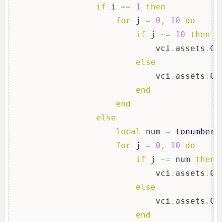
if
 i 
==
1
then
for
 j 
=
0
,
10
do
if
 j 
~=
10
then
                            vci
.
assets
.
Ge
else
                            vci
.
assets
.
Ge
end
end
else
local
 num 
=
tonumber
(
for
 j 
=
0
,
10
do
if
 j 
~=
 num 
then
                            vci
.
assets
.
Ge
else
                            vci
.
assets
.
Ge
end