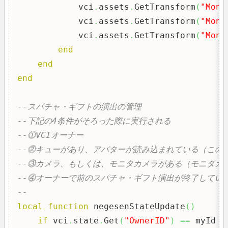
            vci
.
assets
.
GetTransform
(
"MonE
            vci
.
assets
.
GetTransform
(
"MonE
            vci
.
assets
.
GetTransform
(
"MonE
end
end
end
--スパチャ・ギフトの演出の管理
--下記の4条件がそろった際に実行される
--⓵VCIオーナー
--⓶キューがあり、アバターが読み込まれている（この
--⓷カメラ、もしくは、モニタカメラがある（モニタカ
--⓸オーナーで前のスパチャ・ギフト演出が終了してい
--
local
function
 negesenStateUpdate
(
)
if
 vci
.
state
.
Get
(
"OwnerID"
)
==
 myId 
t