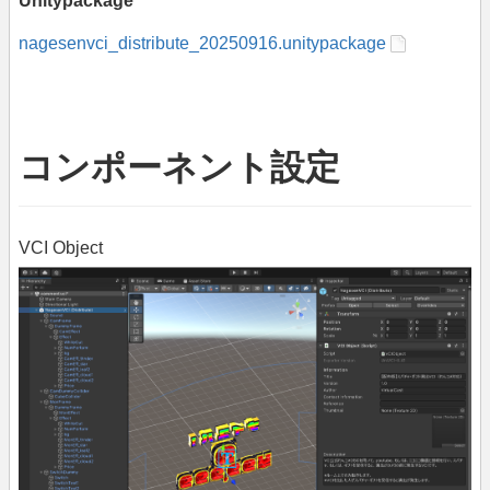
Unitypackage
nagesenvci_distribute_20250916.unitypackage
コンポーネント設定
VCI Object