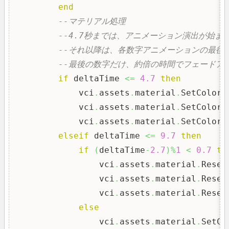
end
--マテリアル処理
--4.7秒までは、アニメーション演出が始ま
--それ以降は、各数字アニメーションの最後
--最後の数字だけ、約倍の時間でフェードア
if
 deltaTime 
<=
4.7
then
            vci
.
assets
.
material
.
SetColor
(
            vci
.
assets
.
material
.
SetColor
(
            vci
.
assets
.
material
.
SetColor
(
elseif
 deltaTime 
<=
9.7
then
if
(
deltaTime
-
2.7
)
%
1
<
0.7
th
                vci
.
assets
.
material
.
Reset
                vci
.
assets
.
material
.
Reset
                vci
.
assets
.
material
.
Reset
else
                vci
.
assets
.
material
.
SetCo