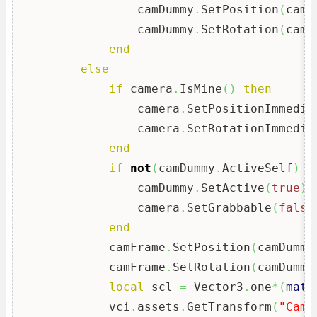
                camDummy
.
SetPosition
(
came
                camDummy
.
SetRotation
(
came
end
else
if
 camera
.
IsMine
(
)
then
                camera
.
SetPositionImmedia
                camera
.
SetRotationImmedia
end
if
not
(
camDummy
.
ActiveSelf
)
t
                camDummy
.
SetActive
(
true
)
                camera
.
SetGrabbable
(
false
end
            camFrame
.
SetPosition
(
camDummy
            camFrame
.
SetRotation
(
camDummy
local
 scl 
=
 Vector3
.
one
*
(
math
            vci
.
assets
.
GetTransform
(
"CamE