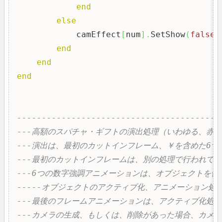
end
else
            camEffect
[
num
]
.
SetShow
(
false
)
end
end
end
-----------------------------------------
---高額のスパチャ・ギフトの演出処理（いわゆる、赤
---演出は、最初のカットインフレーム、￥を含めた6
---最初のカットインフレームは、別の処理で行われて
---6つの数字強調アニメーションは、オブジェクトを
-----オブジェクトのアクティブ化、アニメーション
---最後のフレームアニメーションは、アクティブ化処
---カメラの生成、もしくは、削除があった場合、カメ