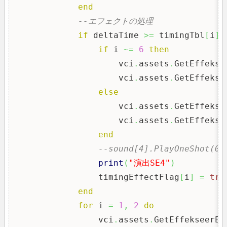
end
--エフェクトの処理
if
 deltaTime 
>=
 timingTbl
[
i
]
+
if
 i 
~=
6
then
                    vci
.
assets
.
GetEffekse
                    vci
.
assets
.
GetEffekse
else
                    vci
.
assets
.
GetEffekse
                    vci
.
assets
.
GetEffekse
end
--sound[4].PlayOneShot(0.
print
(
"演出SE4"
)
                timingEffectFlag
[
i
]
=
tru
end
for
 i 
=
1
,
2
do
                vci
.
assets
.
GetEffekseerEm