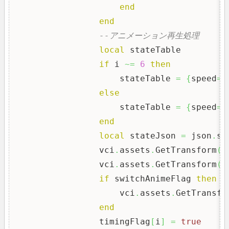
end
end
--アニメーション再生処理
local
 stateTable

if
 i 
~=
6
then
                    stateTable 
=
{
speed
=
2
else
                    stateTable 
=
{
speed
=
1
end
local
 stateJson 
=
 json
.
se
                vci
.
assets
.
GetTransform
(
o
                vci
.
assets
.
GetTransform
(
o
if
 switchAnimeFlag 
then
                    vci
.
assets
.
GetTransfo
end
                timingFlag
[
i
]
=
true