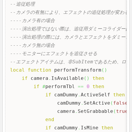
--追従処理
--カメラの有無により、エフェクトの追従処理が変わる
----カメラ有の場合
----演出処理ではない際は、追従用ダミーコライダー
----演出処理の際には、カメラとエフェクトをダミー
----カメラ無の場合
----モニターにエフェクトを追従させる
--エフェクトアイテムは、非SubItemであるため、
local
function
 performTransform
(
)
if
 camera
.
IsAvailable
(
)
then
if
#
performTbl 
==
0
then
if
 camDummy
.
ActiveSelf 
then
                camDummy
.
SetActive
(
false
)
                camera
.
SetGrabbable
(
true
)
end
if
 camDummy
.
IsMine 
then