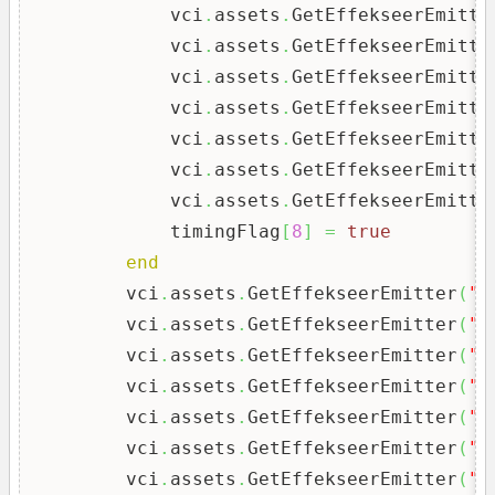
            vci
.
assets
.
GetEffekseerEmitte
            vci
.
assets
.
GetEffekseerEmitte
            vci
.
assets
.
GetEffekseerEmitte
            vci
.
assets
.
GetEffekseerEmitte
            vci
.
assets
.
GetEffekseerEmitte
            vci
.
assets
.
GetEffekseerEmitte
            vci
.
assets
.
GetEffekseerEmitte
            timingFlag
[
8
]
=
true
end
        vci
.
assets
.
GetEffekseerEmitter
(
"C
        vci
.
assets
.
GetEffekseerEmitter
(
"C
        vci
.
assets
.
GetEffekseerEmitter
(
"C
        vci
.
assets
.
GetEffekseerEmitter
(
"C
        vci
.
assets
.
GetEffekseerEmitter
(
"M
        vci
.
assets
.
GetEffekseerEmitter
(
"M
        vci
.
assets
.
GetEffekseerEmitter
(
"M