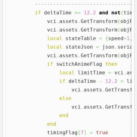
---------------------------------
if
 deltaTime 
>=
12.2
and
not
(
timi
            vci
.
assets
.
GetTransform
(
objPa
            vci
.
assets
.
GetTransform
(
objPa
local
 stateTable 
=
{
speed
=
1
,
 
local
 stateJson 
=
 json
.
serial
            vci
.
assets
.
GetTransform
(
objPa
if
 switchAnimeFlag 
then
local
 limitTime 
=
 vci
.
ass
if
 deltaTime 
-
12.2
<
 lim
                    vci
.
assets
.
GetTransfo
else
                    vci
.
assets
.
GetTransfo
end
end
            timingFlag
[
7
]
=
true