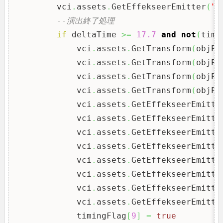
        vci
.
assets
.
GetEffekseerEmitter
(
"M
--演出終了処理
if
 deltaTime 
>=
17.7
and
not
(
timi
            vci
.
assets
.
GetTransform
(
objPa
            vci
.
assets
.
GetTransform
(
objPa
            vci
.
assets
.
GetTransform
(
objPa
            vci
.
assets
.
GetTransform
(
objPa
            vci
.
assets
.
GetEffekseerEmitte
            vci
.
assets
.
GetEffekseerEmitte
            vci
.
assets
.
GetEffekseerEmitte
            vci
.
assets
.
GetEffekseerEmitte
            vci
.
assets
.
GetEffekseerEmitte
            vci
.
assets
.
GetEffekseerEmitte
            vci
.
assets
.
GetEffekseerEmitte
            vci
.
assets
.
GetEffekseerEmitte
            timingFlag
[
9
]
=
true