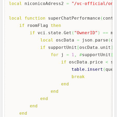
local
 niconicoAdress2 
=
"/vc-official/one
local
function
 superChatPerformance
(
conte
if
 roomFlag 
then
if
 vci
.
state
.
Get
(
"OwnerID"
)
==
 my
local
 oscData 
=
 json
.
parse
(
co
if
 supportUnit
[
oscData
.
unit
]
for
 j 
=
1
,
#
supportUnit
[
o
if
 oscData
.
price 
<
 su
table.insert
(
queu
break
end
end
end
end
end