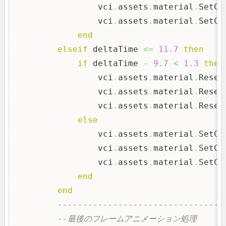
                vci
.
assets
.
material
.
SetCo
                vci
.
assets
.
material
.
SetCo
end
elseif
 deltaTime 
<=
11.7
then
if
 deltaTime 
-
9.7
<
1.3
then
                vci
.
assets
.
material
.
Reset
                vci
.
assets
.
material
.
Reset
                vci
.
assets
.
material
.
Reset
else
                vci
.
assets
.
material
.
SetCo
                vci
.
assets
.
material
.
SetCo
                vci
.
assets
.
material
.
SetCo
end
end
---------------------------------
--最後のフレームアニメーション処理