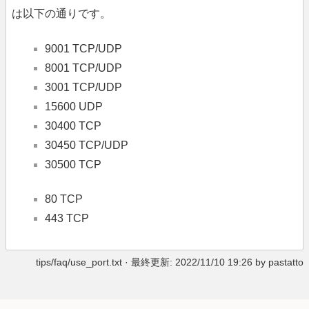
は以下の通りです。
9001 TCP/UDP
8001 TCP/UDP
3001 TCP/UDP
15600 UDP
30400 TCP
30450 TCP/UDP
30500 TCP
80 TCP
443 TCP
tips/faq/use_port.txt
· 最終更新: 2022/11/10 19:26 by
pastatto