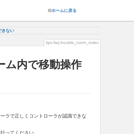
ホーム
に戻る
できない
tips:faq:trouble_room_index
ーム内で移動操作
ローラで正しくコントローラが認識できな
を行ってください。