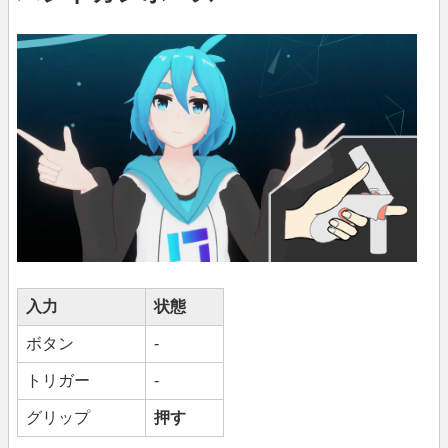
入力
状態
ボタン
-
トリガー
-
グリップ
押す