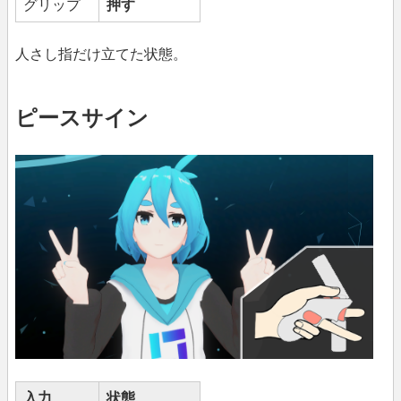
グリップ
押す
人さし指だけ立てた状態。
ピースサイン
入力
状態