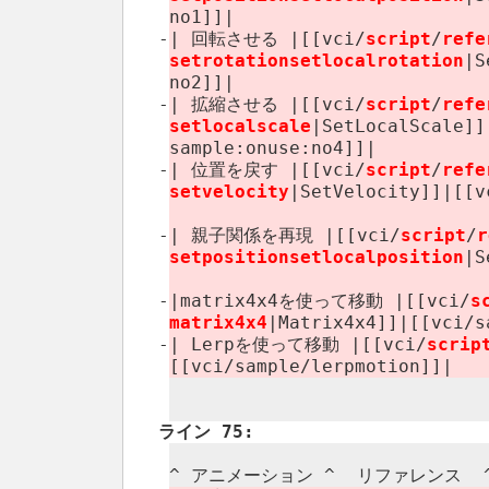
no1]]|
-
| 回転させる |[[vci/
script
/
refe
setrotationsetlocalrotation
|S
no2]]|
-
| 拡縮させる |[[vci/
script
/
refe
setlocalscale
|SetLocalScale]]|
sample:​onuse:​no4]]|
-
| 位置を戻す |[[vci/
script
/
refe
setvelocity
|SetVelocity]]|[[vc
-
| 親子関係を再現 |[[vci/
script
/
r
setpositionsetlocalposition
|S
-
|matrix4x4を使って移動 |[[vci/
s
matrix4x4
|Matrix4x4]]|[[vci/​
-
| Lerpを使って移動 |[[vci/
scrip
[[vci/​sample/​lerpmotion]]|
ライン 75:
^ アニメーション ^ リファレンス ​ 