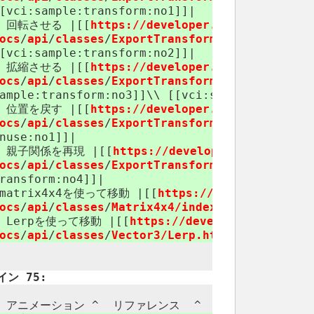
[vci:​sample:​transform:​no1]]|
| 回転させる |[[
https://​developer.virtualcast.jp
ocs
/
api
/
classes
/
ExportTransform/​SetLocalRota
[vci:​sample:​transform:​no2]]|
| 拡縮させる |[[
https://​developer.virtualcast.jp
ocs
/
api
/
classes
/
ExportTransform/​SetLocalScal
ample:​transform:​no3]]\\ [[vci:​sample:​onuse:​
| 位置を戻す |[[
https://​developer.virtualcast.jp
ocs
/
api
/
classes
/
ExportTransform/​SetVelocity.
nuse:​no1]]|
| 親子関係を再現 |[[
https://​developer.virtualcast
ocs
/
api
/
classes
/
ExportTransform/​SetPosition.
ransform:​no4]]|
|matrix4x4を使って移動 |[[
https://​developer.virt
ocs
/
api
/
classes
/
Matrix4x4/​index.html
|Matrix4x
| Lerpを使って移動 |[[
https://​developer.virtualc
ocs
/
api
/
classes
/
Vector3/​Lerp.html
|Lerp]]|[[vc
イン 75:
^ アニメーション ^ リファレンス ​ ^ 対応サンプル ​ ^