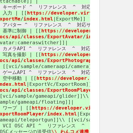
ttachable]] |
^ キーボード ^ リファレンス ​ ^ 対応サンプル ​ ^
| 入力 | [[
https://​developer.virtualcast.jp/​
vc
xportMe
/
index.html
|ExportMe]] | [[vci:​sample:
^ アバター ^ リファレンス ​ ^ 対応サンプル ​ ^
| 基準に制御 | [[
https://​developer.virtualcast.j
ocs/api
/
classes
/
ExportAvatar
/
index.html
|Expor
vatar:​cameraswitcher]]|
^ カメラAPI ^ リファレンス ​ ^ 対応サンプル ​ ^
| 写真を撮影 | [[
https://​developer.virtualcast.j
ocs/api
/
classes
/
ExportPhotographyCamera
/
inde
 [[vci/​sample/​cameraapi/​camera]]|
^ ゲームAPI ^ リファレンス ​ ^ 対応サンプル ​ ^
| 空中移動 | [[
https://​developer.virtualcast.jp/
ndex.html
|ExportVc/​ExportRoom]] \\ [[
https://
ocs
/
api
/
classes/​ExportRoomPlayer
/
index.html
|
[vci/​sample/​gameapi/​glider]]\\ [[vci/​sample/​
ample/​gameapi/​floating]]|
| ワープ | [[
https://​developer.virtualcast.jp/​
v
xportRoomPlayer
/
index.html
|ExportRoomPlayer/​C
ameapi/​teleportgun]]\\ [[vci/​sample/​gameapi/
 VCI OSC API ^
リファレンス ​
^
対応サンプル ​
^
|OSCメッセージの送受信
\\ わんコメ連携
|[[
https
:
//​dev