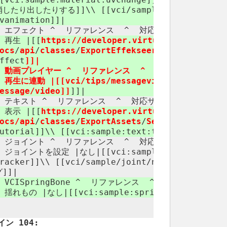
したり出したりする]]\\ [[vci/​sample/​onuse/​no5]]\\ 
vanimation]]|
^ エフェクト ^ リファレンス ​ ^ 対応サンプル ​ ^
| 再生 |[[
https://​developer.virtualcast.jp/​
vci
ocs
/
api
/
classes
/
ExportEffekseer/​index.html
|Ex
ffect
]]|
^ 動画プレイヤー ^ リファレンス ​ ^ 対応サンプル ​ ^
 再生に連動 |[[vci/​tips/​messagevideo|WebVideoInf
essage/​video]]
]]|
^ テキスト ^ リファレンス ​ ^ 対応サンプル ​ ^
| 表示 |[[
https://​developer.virtualcast.jp/​
vci
ocs/api
/
classes
/
ExportAssets
/
SetText.html
|Set
utorial]]\\ [[vci:​sample:​text:​textTexture]]|
^ ジョイント ^ リファレンス ​ ^ 対応サンプル ​ ^
 ジョイントを設定 |なし|[[vci:​sample:​joint:​tutorial
racker]]\\ [[vci/​sample/​joint/​no1]]\\ [[vci
グ]]|
^ VCISpringBone ^ リファレンス ​ ^ 対応サンプル ​ 
 揺れもの |なし|[[vci:​sample:​springbone:​springb
イン 104: