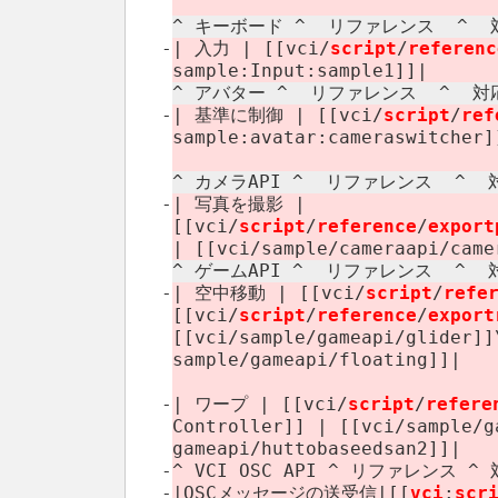
^ キーボード ^ リファレンス ​ ^ 対
-
| 入力 | [[vci/
script
/
referenc
sample:​Input:​sample1]]|
^ アバター ^ リファレンス ​ ^ 対応
-
| 基準に制御 | [[vci/
script
/
ref
sample:​avatar:​cameraswitcher]
^ カメラAPI ^ リファレンス ​ ^ 
-
| 写真を撮影 |
[[vci/
script
/
reference
/
export
| [[vci/​sample/​cameraapi/​cam
^ ゲームAPI ^ リファレンス ​ ^ 
-
| 空中移動 | [[vci/
script
/
refe
[[vci/
script
/
reference
/
export
[[vci/​sample/​gameapi/​glider]]
sample/​gameapi/​floating]]|
-
| ワープ | [[vci/
script
/
refere
Controller]] | [[vci/​sample/​g
gameapi/​huttobaseedsan2]]|
-
^ VCI OSC API ^ リファレンス 
-
|OSCメッセージの送受信|[[
vci
:
scri