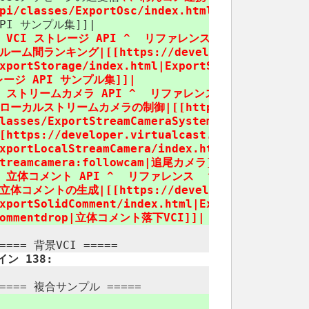
pi/​classes/​ExportOsc/​index.html
|ExportOsc]]|[
API サンプル集]]|
^ VCI ストレージ API ^ リファレンス ​ ^ 対応サンプル
ルーム間ランキング|[[https://​developer.virtualcast.j
xportStorage/​index.html|ExportStorage]]|[[vci
レージ API サンプル集]]|
^ ストリームカメラ API ^ リファレンス ​ ^ 対応サンプル
ローカルストリームカメラの制御|[[https://​developer.virt
lasses/​ExportStreamCameraSystem/​index.html|E
[https://​developer.virtualcast.jp/​vci-docs/​ap
xportLocalStreamCamera/​index.html|ExportLocal
treamcamera:​followcam|追尾カメラ]]|
^ 立体コメント API ^ リファレンス ​ ^ 対応サンプル ​
立体コメントの生成|[[https://​developer.virtualcast.j
xportSolidComment/​index.html|ExportSolidCommen
commentdrop|立体コメント落下VCI]]|
==== 背景VCI =====
イン 138:
===== 複合サンプル =====