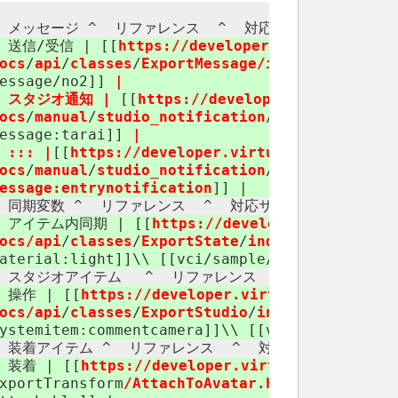
^ メッセージ ^ リファレンス ​ ^ 対応サンプル ​ ^
| 送信/​受信 | [[
https://​developer.virtualcast.jp
ocs
/
api
/
classes
/
ExportMessage/​index.html
|Expo
essage/​no2]] ​
|
| スタジオ通知 |
[[
https://​developer.virtualcast.
ocs
/
manual
/
studio_notification
/
comments.ht
essage:​tarai]] ​
|
 ::: |
[[
https://​developer.virtualcast.jp/​
vci
ocs
/
manual
/
studio_notification
/
entry_exit.ht
essage:​entrynotification
]] |
^ 同期変数 ^ リファレンス ​ ^ 対応サンプル ​ ^
| アイテム内同期 | [[
https://​developer.virtualcas
ocs/api
/
classes
/
ExportState
/
index.html
|Export
aterial:​light]]\\ [[vci/​sample/​stateapi/​stat
^ スタジオアイテム ^ リファレンス ​ ^ 対応サンプル ​
| 操作 | [[
https://​developer.virtualcast.jp/​
vc
ocs/api
/
classes
/
ExportStudio
/
index.html
|Expor
ystemitem:​commentcamera]]\\ [[vci:​sample:​sys
^ 装着アイテム ^ リファレンス ​ ^ 対応サンプル ​ ^
| 装着 | [[
https://​developer.virtualcast.jp/​
vc
xportTransform
/​AttachToAvatar.html|AttachToA