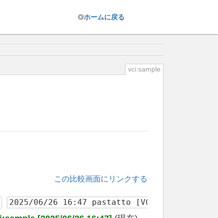
ホーム
に戻る
vci:sample
この比較画面にリンクする