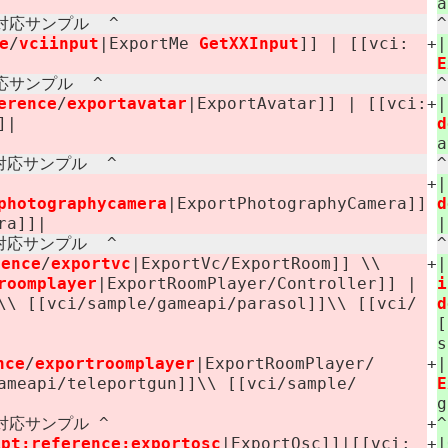
a
応サンプル ​ ^
e
/
vciinput
|ExportMe ​
GetXXInput
]] | [[vci:​
+
E
サンプル ​ ^
erence
/
exportavatar
|ExportAvatar]] | [[vci:​
+
]|
d
a
対応サンプル ​ ^
+
photographycamera
|ExportPhotographyCamera]]
d
era]]|
|
対応サンプル ​ ^
rence
/
exportvc
|ExportVc/​ExportRoom]] \\
+
roomplayer
|ExportRoomPlayer/​Controller]] |
i
\\ [[vci/​sample/​gameapi/​parasol]]\\ [[vci/​
d
[
s
nce
/
exportroomplayer
|ExportRoomPlayer/​
+
ameapi/​teleportgun]]\\ [[vci/​sample/​
E
g
^ 対応サンプル ^
+
^
pt:​reference:​exportosc
|ExportOsc]]|[[vci:​
+