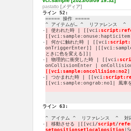
vci:sample [2023/05/09 19:32]
pastatto
[メディア]
ライン 52:
===== 操作 =====
^ アイテムが… ^ リファレンス ​ ^ 
-
| 使われた時 | [[vci
:​script:​re
[[vci:​sample:​onuse:​hapticitem
-
| 何かに触れた時 | [[vci
:​script:
onTriggerEnter]] |[[vci:​s
ときに色を変える]]|
-
| 物理的に衝突した時 | [[vci
:​scr
onCollisionEnter | onCollision
[[vci:​sample:​oncollision:​no2
-
| つかまれた時 | [[vci
:​script:​
[[vci:​sample:​ongrab:​n
ライン 63:
^ アイテム ^ リファレンス ​ ^ 対応
-
| 移動させる |[[vci/
script
/
refe
setpositionsetlocalposition
|S