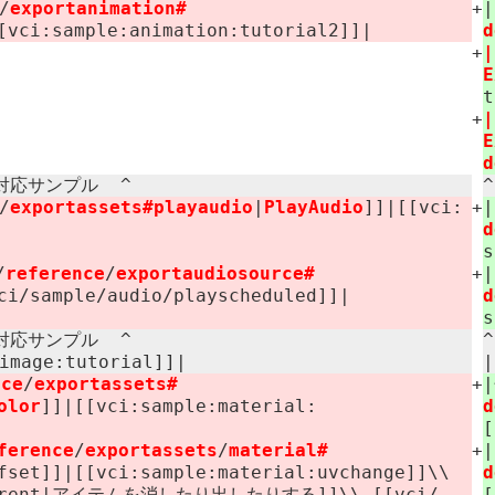
/
exportanimation#​
+
vci:​sample:​animation:​tutorial2]]|
d
+
|
E
t
+
|
E
d
応サンプル ​ ^
/
exportassets#​playaudio
|
PlayAudio
]]|[[vci:​
+
d
s
/
reference
/
exportaudiosource#​
+
ci/​sample/​audio/​playscheduled]]|
d
s
応サンプル ​ ^
mage:​tutorial]]|
|
nce
/
exportassets#​
+
olor
]]|[[vci:​sample:​material:​
d
[
ference
/
exportassets
/
material#​
+
set]]|[[vci:​sample:​material:​uvchange]]\\
d
ansparent|アイテムを消したり出したりする]]\\ [[vci/​
[