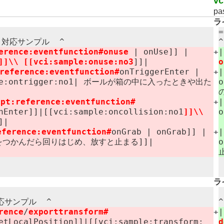
vc
pas
ラ
=
対応サンプル ​ ^
ference:​eventfunction#​onuse ​
| onUse]] |
+
]]\\ [[vci:​sample:​onuse:​no3
]]|
o
​reference:​eventfunction#​
onTriggerEnter |
+
ample:​ontrigger:​no1| ボールが箱の中に入ったときや出た
o
ipt:​reference:​eventfunction#​
+
Enter]]|[[vci:​sample:​oncollision:​no1
]]\\
o
]]|
reference:​eventfunction#​
onGrab | onGrab]] |
+
o1| 風車をつかんだら回りはじめ、放すと止まる]]|
o
ラ
サンプル ​ ^
rence
/
exporttransform#​
+
etLocalPosition]]|[[vci:​sample:​transform:​
d