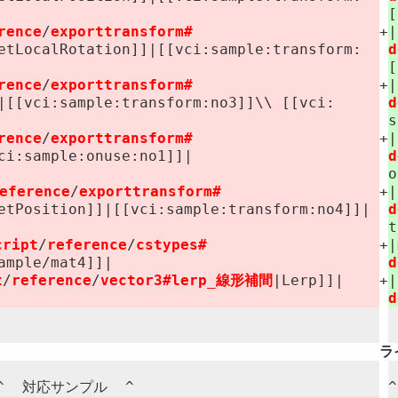
[
rence
/
exporttransform#​
+
etLocalRotation]]|[[vci:​sample:​transform:​
d
[
rence
/
exporttransform#​
+
[[vci:​sample:​transform:​no3]]\\ [[vci:​
d
s
rence
/
exporttransform#​
+
i:​sample:​onuse:​no1]]|
d
o
eference
/
exporttransform#​
+
etPosition]]|[[vci:​sample:​transform:​no4]]|
d
t
cript
/
reference
/
cstypes#​
+
sample/​mat4]]|
d
t
/
reference
/
vector3#​lerp_線形補間
|Lerp]]|
+
d
ラ
^ 対応サンプル ​ ^