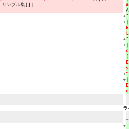
API サンプル集]]|
a
+
+
|
E
+
+
|
c
[
E
s
+
+
|
E
=
ラ
+