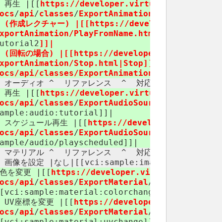
| 再生 |[[
https://​developer.virtualcast.jp/​
vci
ocs
/
api
/
classes
/
ExportAnimation/​Play.html|Pla
 (作成レクチャー) |[[https://​developer.virtualcast.
xportAnimation/​PlayFromName.html
|PlayFromName
utorial2
]]|
 (回転の場合) |[[https://​developer.virtualcast.jp/
xportAnimation/​Stop.html|Stop]]\\ [[https://​
ocs/​api/​classes/​ExportAnimation/​Play.html|Pla
^ オーディオ ^ リファレンス ​ ^ 対応サンプル ​ ^
| 再生 |[[
https://​developer.virtualcast.jp/​
vci
ocs/api
/
classes
/
ExportAudioSource
/
index.html
ample:​audio:​tutorial]]|
| スケジュール再生 |[[
https://​developer.virtualca
ocs/api
/
classes
/
ExportAudioSource
/
PlaySchedu
ample/​audio/​playscheduled]]|
^ マテリアル ^ リファレンス ​ ^ 対応サンプル ​ ^
 画像を設定 |なし|[[vci:​sample:​image:​tutorial]]
|色を変更 |[[
https://​developer.virtualcast.jp/​
v
ocs/api
/
classes
/
ExportMaterial
/
SetColorFromI
[vci:​sample:​material:​colorchange]]|
| UV座標を変更 |[[
https://​developer.virtualcast.
ocs
/
api
/
classes
/
ExportMaterial
/
SetTextureOff
[vci:​sample:​material:​uvchange]]\\ [[vci:​sa