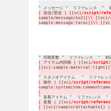
^ メッセージ ^ リファレンス ​ ^ 対
-
| 送信/​受信 | [[vci/
script
/
ref
sample/​message/​no2]]
\\
[[vci/
sample:​message:​tarai]]
\\
[[vc
^ 同期変数 ^ リファレンス ​ ^ 対応
-
| アイテム内同期 | [[vci/
script
/
[[vci:​sample:​material:​light]]
^ スタジオアイテム ^ リファレンス 
-
| 操作 | [[vci/
script
/
referenc
sample:​systemitem:​commentcame
|
^ 装着アイテム ^ リファレンス ​ ^
-
| 装着 | [[vci/
script
/
referenc
| [[vci/​sample/​attachable]] |