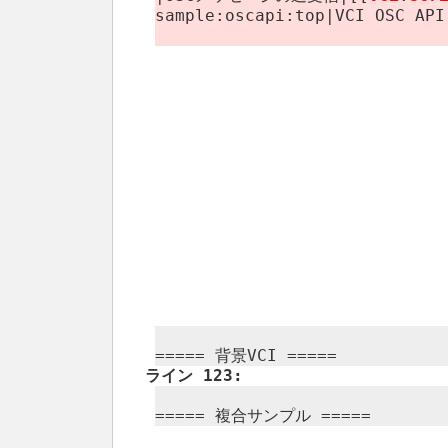
sample:​oscapi:​top|VCI OSC 
===== 背景VCI =====
ライン 123:
===== 複合サンプル =====