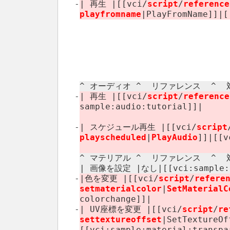
-
| 再生 |[[vci/
script
/
reference
playfromname
|PlayFromName]]|[[
^ オーディオ ^ リファレンス ​ ^ 対
-
| 再生 |[[vci/
script
/
reference
sample:​audio:​tutorial]]|
-
| スケジュール再生 |[[vci/
script
playscheduled
|
PlayAudio
]]|[[v
^ マテリアル ^ リファレンス ​ ^ 対
| 画像を設定 |なし|[[vci:​sample:​i
-
|色を変更 |[[vci/
script
/
refere
setmaterialcolor
|
SetMaterialC
colorchange]]|
-
| UV座標を変更 |[[vci/
script
/
re
settextureoffset
|SetTextureOff
[[vci:​sample:​material:​tr