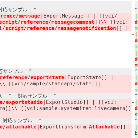
応サンプル ​ ^
erence
/
message
|ExportMessage]] | [[vci/​
+
script
/
reference
/
messagecomment
]]
\\
[[vci:​
d
i/
script
/
reference
/
messagenotification
]] |
m
+
d
m
+
|
d
m
サンプル ​ ^
reference
/
exportstate
|ExportState]] |
+
\\ [[vci/​sample/​stateapi/​state]]|
d
m
​ ^ 対応サンプル ​ ^
e
/
exportstudio
|ExportStudio]] | [[vci:​
+
ra]]\\ [[vci:​sample:​systemitem:​livecamera]]
d
s
 対応サンプル ​ ^
e
/
attachable|
ExportTransform ​
Attachable
]]
+
E