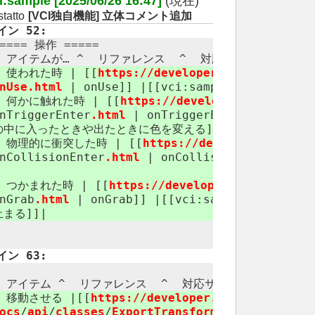
i:sample [2025/06/26 16:47]
(現在)
tatto
[VCI独自機能] 立体コメント追加
イン 52:
==== 操作 =====
^ アイテムが… ^ リファレンス ​ ^ 対応サンプル ​ ^
| 使われた時 | [[
https://​developer.virtualcast.j
nUse.html ​
| onUse]] |[[vci:​sample:​onuse:​hap
| 何かに触れた時 | [[
https://​developer.virtualcas
nTriggerEnter
.html
| onTriggerEnter]] |[[vci
の中に入ったときや出たときに色を変える]]|
| 物理的に衝突した時 | [[
https://​developer.virtua
nCollisionEnter
.html
| onCollisionEnter]]|[[v
| つかまれた時 | [[
https://​developer.virtualcast.
nGrab
.html
| onGrab]] |[[vci:​sample:​ong
止まる]]|
イン 63:
^ アイテム ^ リファレンス ​ ^ 対応サンプル ​ ^
| 移動させる |[[
https://​developer.virtualcast.jp
ocs
/
api
/
classes
/
ExportTransform/​SetLocalPosi