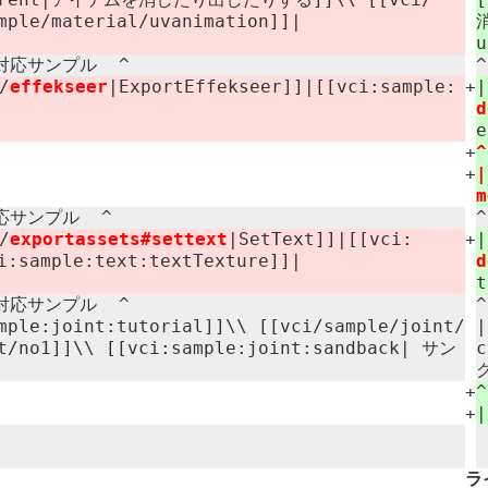
ample/​material/​uvanimation]]|
消
u
応サンプル ​ ^
/
effekseer
|ExportEffekseer]]|[[vci:​sample:​
+
d
e
+
+
|
m
サンプル ​ ^
/
exportassets#​settext
|SetText]]|[[vci:​
+
i:​sample:​text:​textTexture]]|
d
t
応サンプル ​ ^
​joint:​tutorial]]\\ [[vci/​sample/​joint/​
|
t/​no1]]\\ [[vci:​sample:​joint:​sandback| サン
c
+
+
|
ラ